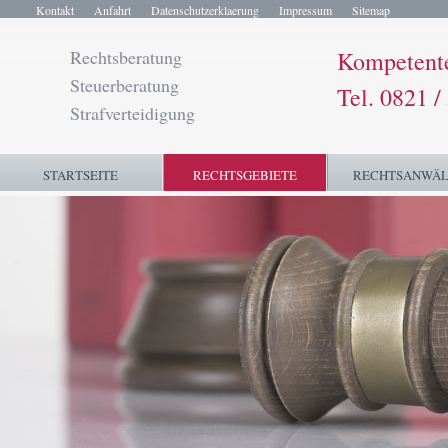
Kontakt
Anfahrt
Datenschutzerklaerung
Impressum
Sitemap
Rechtsberatung
Kompetente 
Steuerberatung
Tel. 0821 /
Strafverteidigung
STARTSEITE
RECHTSGEBIETE
RECHTSANWÄL