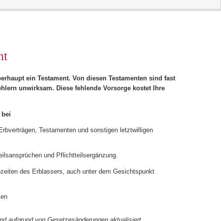
ht
überhaupt ein Testament.
Von diesen Testamenten sind fast
fehlern unwirksam.
Diese fehlende Vorsorge kostet Ihre
 bei
rbverträgen, Testamenten und sonstigen letztwilligen
eilsansprüchen und Pflichtteilsergänzung.
eiten des Erblassers, auch unter dem Gesichtspunkt
men
 und aufgrund von Gesetzesänderungen aktualisiert.